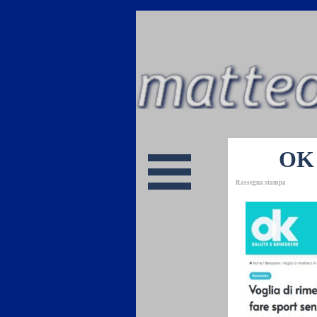
Vai ai contenuti
Salta menù
OK 
Rassegna stampa