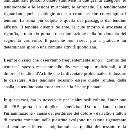
ambulatoriale possono essere suddivise in due grandi categorie: le
tendinopatie e le lesioni muscolari, le artropatie. Le tendinopatie
riguardano quelle patologie acute o croniche, che coinvolgono i
tendini. La zona più colpita è quella del passaggio dal tendine
all'osso. Il tendine diventa dolente, la cute intorno è arrossata e
rigonfia, e tutto ciò porta a una diminuzione della funzionalità del
segmento coinvolto. Il paziente non riesce più a praticare un
determinato sport o una comune attività quotidiana.
Esempi classici che osserviamo frequentemente sono il "gomito del
tennista" spesso resistente alle diverse terapie tradizionali, o il
dolore al tendine d'Achille che fa diventare problematico indossare
le calzature. Altre tendinite possono essere quelle rotulea, della
spalla, la tendinopatia trocanterica e la fascite plantare.
In questi casi, ma lo stesso vale per le altre sedi colpite, l'iniezione
di PRP porta un duplice beneficio. Da un lato, riduce
l'infiammazione - causa del perdurare del dolore - dall'altro i fattori
di crescita contenuti nelle piastrine svolgono un'azione rigenerante
sul tendine sofferente, migliorando la qualità del tessuto e la